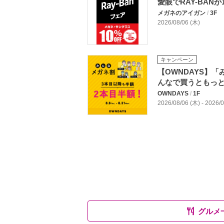
愛眼でRAY-BANが1
メガネのアイガン
/
3F
2026/08/06 (木)
キャンペーン
【OWNDAYS】
んなで買うともっ
OWNDAYS
/
1F
2026/08/06 (木) - 2026
グルメ