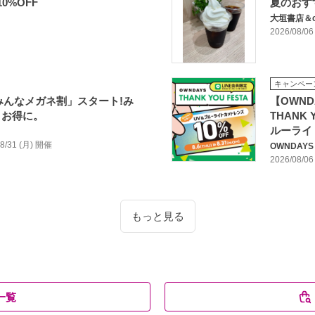
0%OFF
夏のおす
大垣書店＆c
2026/08/06
キャンペー
「みんなメガネ割」スタート!み
【OWND
とお得に。
THANK
ルーライ
/08/31 (月) 開催
OWNDAYS
2026/08/06
もっと見る
一覧